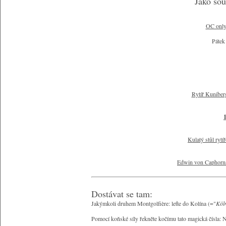
Jako sou
OC only 
Pátek
Rytíř Kuniber
Kulatý stůl rytí
Edwin von Caphorns
Dostávat se tam:
Jakýmkoli druhem Montgolfière: leťte do Kolína (="
Köl
Pomocí koňské síly řekněte kočímu tato magická čísla: 