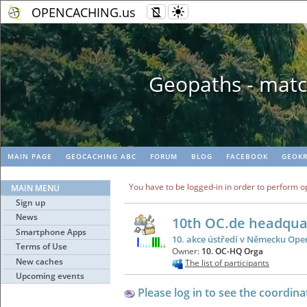
OPENCACHING.us
Geopaths - matc
MAIN PAGE
GEOCACHING ABC
FORUM
BLOG
FACEBOOK
GEOKR
You have to be logged-in in order to perform o
MAIN MENU
Sign up
News
10th OC.de headqua
Smartphone Apps
10. akce ústředí v Německu Ope
Terms of Use
Owner:
10. OC-HQ Orga
New caches
The list of participants
Upcoming events
Please log in to see the coordina