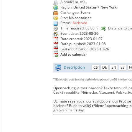
Altitude: m. ASL.
Region:
United States > New York
Cache type:
Event
Size:
No container
Status:
Archived
Time required: 68:00 h
Distance to tr
Event date:
2023-08-26
Date created: 2023-01-07
Date published: 2023-01-08
Last modification: 2023-10-26
Add to calendar
Description
CS
DE
EN
ES
F
TNásledující pozvánka byla přeložena pomocí umělé inteligence
Opencaching je mezinárodní!
Takže tato událos
Česká republika
,
Německo
,
Nizozemí
,
Polsko
,
R
Už máte rezervovanou letní dovolenou? Proč se
blízkosti? Bude to
velký třídenní-opencaching-s
grilování na tři dny!