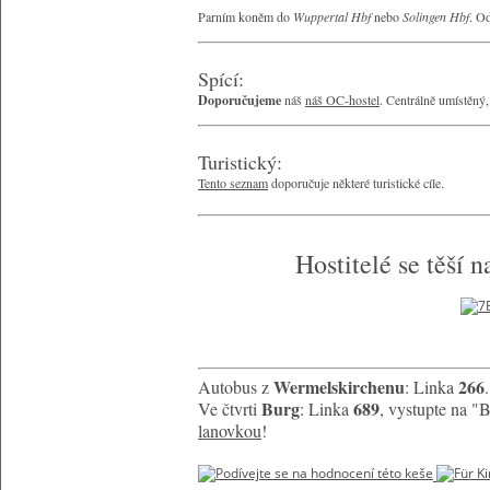
Parním koněm do
Wuppertal Hbf
nebo
Solingen Hbf
. O
Spící:
Doporučujeme
náš
náš OC-hostel
. Centrálně umístěný,
Turistický:
Tento seznam
doporučuje některé turistické cíle.
Hostitelé se těší 
Wermelskirchenu
266
Autobus z
: Linka
.
Burg
689
Ve čtvrti
: Linka
, vystupte na "
lanovkou
!