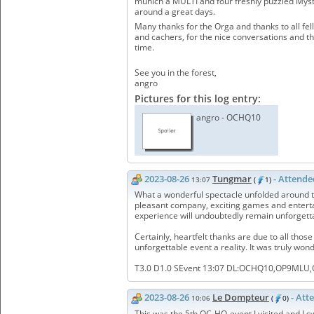
munich a MULTI and four freshly puzzled Mys
around a great days.
Many thanks for the Orga and thanks to all fe
and cachers, for the nice conversations and t
time.
See you in the forest,
angro
Pictures for this log entry:
angro - OCHQ10
2023-08-26
Tungmar
- Attende
13:07
(
1)
What a wonderful spectacle unfolded around t
pleasant company, exciting games and entertain
experience will undoubtedly remain unforgett
Certainly, heartfelt thanks are due to all tho
unforgettable event a reality. It was truly wond
T3.0 D1.0 SEvent 13:07 DL:OCHQ10,OP9MLU
2023-08-26
Le Dompteur
- Att
10:06
(
0)
This was the 5th OC-HQ-event I visited and I sw