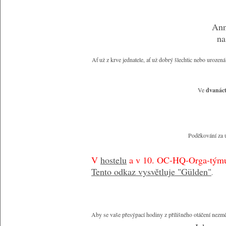
Ann
na
Ať už z krve jednatele, ať už dobrý šlechtic nebo uroz
Ve
dvanáct
Poděkování za ú
V
hostelu
a v 10. OC-HQ-Orga-týmu 
Tento odkaz vysvětluje "Gülden"
.
Aby se vaše přesýpací hodiny z přílišného otáčení nezm