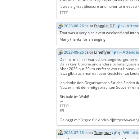
It was a great pleasure and honor to meet so 
TFTE
2023-08-26
fraggle_DE
- Atten
08:28
(
0)
That was a very nice event weekend and intere
Many thanks for arranging!
2023-08-26
Lineflyer
- Attende
08:00
(
4)
Der Termin hier war schon lange vorgemerkt. Zu
Dann kam Corona und andere private Querele
Aber 2023 nur 30km entfernt von zu Hause...
Jetzt gibt auch mal ein paar Gesichter zu Leu
Ich danke den Organisatoren für das Finden de
Nutzern mit dem mitgebrachten Souvenir eine 
Bis bald im Wald!
---
TFTC!
#5
Geloggt mit [c:geo für Android](https://www.c
2023-07-18
Tungmar
- Will att
00:03
(
1)