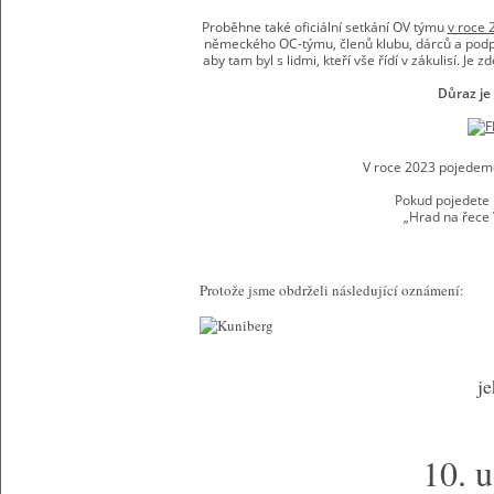
Proběhne také oficiální setkání OV týmu
v roce 
německého OC-týmu, členů klubu, dárců a podpo
aby tam byl s lidmi, kteří vše řídí v zákulisí. 
Důraz je
V roce 2023 pojede
Pokud pojedete 
„Hrad na řece
Protože jsme obdrželi následující oznámení:
j
10. 