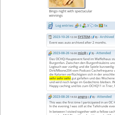
Bingo night with spectacular
winnings
Log entries:
6
3
0x
1x
2023-10-26
SYSTEM
- Archived
12:30
(
0)
Event was auto archived after 2 months.
2023-08-26
mic@
- Attended
16:00
(
3)
Das OCHQ-Hauptevent fand im Waffelhaus statt
Burgenfan. Zwischen den Burgenfräuleins und
Logbuch war zünftig und die Spiele kurzweilig
Dirk/Mbone204 vom Podcast Cachefrequenz und L
die Kalorien verflüchtigten sich in der ansc
sehr sehr sehr
gut gefallen und das Wochenend
und wird noch lange im Gedächtnis bleiben. I
Happy caching und bis zum OCHQ11 in Trier,
2023-08-26
angro
- Attended
14:50
(
0)
This was the first time I participated in an OC
In the evening I was still at the Tafelrunde eve
In between I visited together with a fellow ca