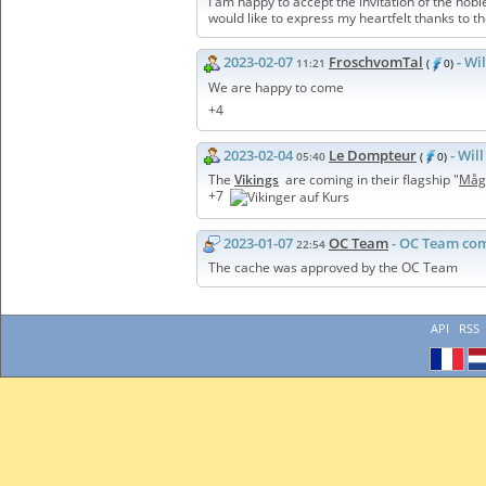
I am happy to accept the invitation of the nob
would like to express my heartfelt thanks to t
2023-02-07
FroschvomTal
- Wi
11:21
(
0)
We are happy to come
+4
2023-02-04
Le Dompteur
- Wil
05:40
(
0)
The
Vikings
are coming in their flagship "
Måg
+7
2023-01-07
OC Team
- OC Team co
22:54
The cache was approved by the OC Team
API
RSS